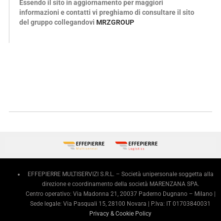
Essendo il sito in aggiornamento per maggiori
informazioni e contatti vi preghiamo di consultare il sito
del gruppo collegandovi
MRZGROUP
EFFEPIERRE MULTISERVIZI S.R.L. – Società unipersonale soggetta alla
direzione e coordinamento della società MARENZANA SPA.
Centro operativo: Via Madonna 21, 20037 Paderno Dugnano – Milano |
Sede legale: Via Pasquali 15, 28100 Novara | P.Iva: IT 01703840031
Privacy & Cookie Policy