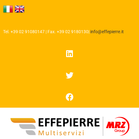
Tel. +39 02 91080147 | Fax. +39 02 9180130
|
info@effepierre.it