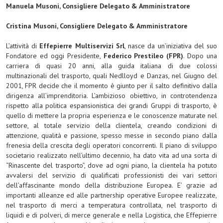
Manuela Musoni, Consigliere Delegato & Amministratore
Cristina Musoni, Consigliere Delegato & Amministratore
L’attività di
Effepierre Multiservizi Srl
, nasce da un’iniziativa del suo
Fondatore ed oggi Presidente,
Federico Prestileo (FPR)
. Dopo una
carriera di quasi 20 anni, alla guida italiana di due colossi
multinazionali del trasporto, quali Nedlloyd e Danzas, nel Giugno del
2001, FPR decide che il momento è giunto per il salto definitivo dalla
dirigenza all’imprenditoria. L’ambizioso obiettivo, in controtendenza
rispetto alla politica espansionistica dei grandi Gruppi di trasporto, è
quello di mettere la propria esperienza e le conoscenze maturate nel
settore, al totale servizio della clientela, creando condizioni di
attenzione, qualità e passione, spesso messe in secondo piano dalla
frenesia della crescita degli operatori concorrenti. Il piano di sviluppo
societario realizzato nell’ultimo decennio, ha dato vita ad una sorta di
“Rinascente del trasporto”, dove ad ogni piano, la clientela ha potuto
avvalersi del servizio di qualificati professionisti dei vari settori
dell’affascinante mondo della distribuzione Europea. E’ grazie ad
importanti alleanze ed alle partnership operative Europee realizzate,
nel trasporto di merci a temperatura controllata, nel trasporto di
liquidi e di polveri, di merce generale e nella Logistica, che Effepierre