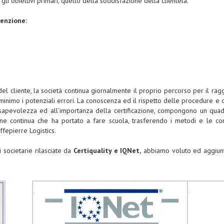
 gli obiettivi primari, quello della soddisfazione della clientela.
tenzione:
del cliente, la società continua giornalmente il proprio percorso per il rag
l minimo i potenziali errori. La conoscenza ed il rispetto delle procedure e d
 consapevolezza ed all’importanza della certificazione, compongono un quad
 continua che ha portato a fare scuola, trasferendo i metodi e le cono
fepierre Logistics.
i societarie rilasciate da
Certiquality e IQNet,
abbiamo voluto ed aggiunto