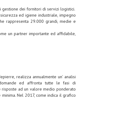
stione dei fornitori di servizi logistici.
, sicurezza ed igiene industriale, impegno
, che rappresenta 29.000 grandi, medie e
come un partner importante ed affidabile,
epierre, realizza annualmente un’ analisi
 domande ed affronta tutte le fasi di
 le risposte ad un valore medio ponderato
e minima. Nel 2017, come indica il grafico