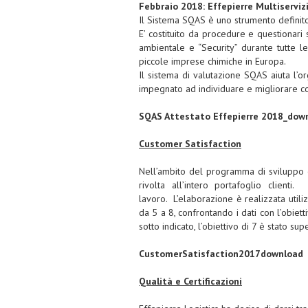
Febbraio 2018: Effepierre Multiserviz
Il Sistema SQAS è uno strumento definito p
E’ costituito da procedure e questionari 
ambientale e “Security” durante tutte l
piccole imprese chimiche in Europa.
Il sistema di valutazione SQAS aiuta l’o
impegnato ad individuare e migliorare cos
SQAS Attestato Effepierre 2018_dow
Customer Satisfaction
Nell’ambito del programma di sviluppo e 
rivolta all’intero portafoglio clien
lavoro. L’elaborazione è realizzata util
da 5 a 8, confrontando i dati con l’obiet
sotto indicato, l’obiettivo di 7 è stato s
CustomerSatisfaction2017download
Qualità e Certificazioni