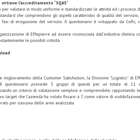
i ottiene l’accreditamento “SQAS”
er valutare in modo uniforme e standardizzato le attività ed i processi di ge
standard che comprendono gli aspetti caratteristici di qualità del servizio
e fasi di erogazione del servizio. Il questionario è sviluppato da Cefic
rganizzazione di Effepierre ad essere riconosciuta dall’industria chimica 
tantemente le possibili criticità.
nload
miglioramento della Customer Satisfaction, la Divisione “Logistics” di Eff
ti. Il questionario prevede 5 gruppi di quesiti per un totale di 11
izzando un criterio di valutazione semplice e comprensibile, rapportando
tivo target che l’azienda ha voluto fissare a 7, come valore di soddisfazion
uperato per ciascuna delle aree analizzata