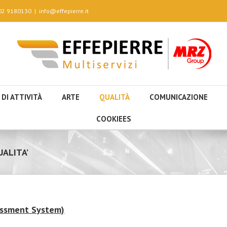
 02 9180130
|
info@effepierre.it
 DI ATTIVITÀ
ARTE
QUALITÀ
COMUNICAZIONE
COOKIEES
ALITA’
essment System)