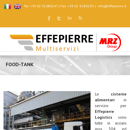
Tel. +39 02 91080147 | Fax. +39 02 9180130
|
info@effepierre.it
FOOD-TANK
Le
cisterne
alimentari
in
servizio per
Effepierre
Logistics
sono
tutte in acciaio
inox 304 ed