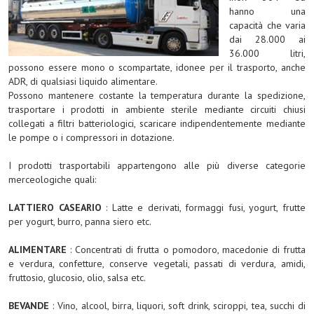
hanno una
capacità che varia
dai 28.000 ai
36.000 litri,
possono essere mono o scompartate, idonee per il trasporto, anche
ADR, di qualsiasi liquido alimentare.
Possono mantenere costante la temperatura durante la spedizione,
trasportare i prodotti in ambiente sterile mediante circuiti chiusi
collegati a filtri batteriologici, scaricare indipendentemente mediante
le pompe o i compressori in dotazione.
I prodotti trasportabili appartengono alle più diverse categorie
merceologiche quali:
LATTIERO CASEARIO
: Latte e derivati, formaggi fusi, yogurt, frutte
per yogurt, burro, panna siero etc.
ALIMENTARE
: Concentrati di frutta o pomodoro, macedonie di frutta
e verdura, confetture, conserve vegetali, passati di verdura, amidi,
fruttosio, glucosio, olio, salsa etc.
BEVANDE
: Vino, alcool, birra, liquori, soft drink, sciroppi, tea, succhi di