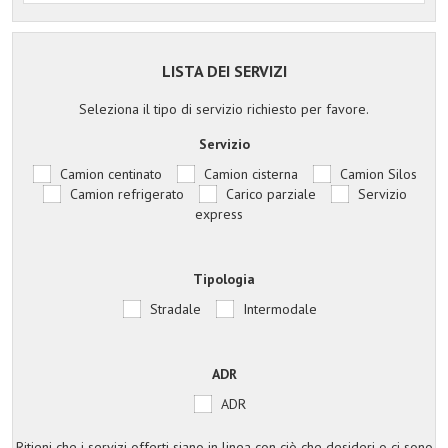
LISTA DEI SERVIZI
Seleziona il tipo di servizio richiesto per favore.
Servizio
Camion centinato
Camion cisterna
Camion Silos
Camion refrigerato
Carico parziale
Servizio
express
Tipologia
Stradale
Intermodale
ADR
ADR
Ritieni che i servizi offerti siano in linea con ciò che desideri o ci sono