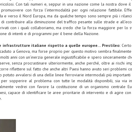
 pericolosi. Con tali numeri e, seppur in una nazione come la nostra dove i
 promuovere con forza l’intermodalità per ogni relazione fattibile. Effe
i da e verso il Nord Europa, ma da qualche tempo sono sempre più i rilanc
 di contribuire alla diminuzione del traffico pesante sulle strade e all’ec
 privati con i quali collaboriamo, ma credo che la forza maggiore per lo 
one di intenti e di programmi per il bene della Nazione.
le infrastrutture italiane rispetto a quelle europee…
Prestileo:
Certo
accaduto a Genova, ma forse proprio per questo motivo sembra finalmente
molti anni con un’inerzia generale ingiustificabile e spero sinceramente che
erve, senza procrastinare ulteriormente, anche perché, oltre ai rischi im
orre riflettere sul fatto che anche altri Paesi hanno avuto seri problemi c
 potuto avvalersi di una delle linee ferroviarie intermodali più important
 per sopperire al problema con tutte le modalità disponibili, sia via int
lmente vedrei con favore la costituzione di un organismo centrale Eur
aesi, capace di identificare le aree prioritarie di intervento e di agire con
.