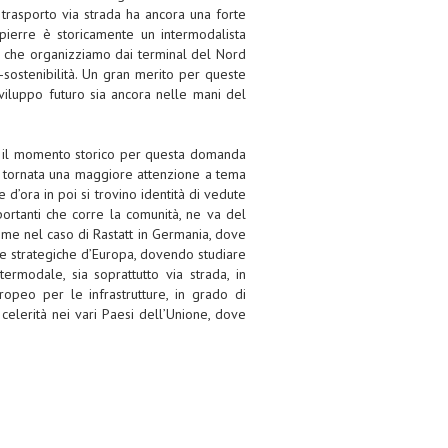
l trasporto via strada ha ancora una forte
pierre è storicamente un intermodalista
i che organizziamo dai terminal del Nord
o-sostenibilità. Un gran merito per queste
sviluppo futuro sia ancora nelle mani del
 il momento storico per questa domanda
 tornata una maggiore attenzione a tema
 d’ora in poi si trovino identità di vedute
portanti che corre la comunità, ne va del
ome nel caso di Rastatt in Germania, dove
i e strategiche d’Europa, dovendo studiare
ermodale, sia soprattutto via strada, in
opeo per le infrastrutture, in grado di
 celerità nei vari Paesi dell’Unione, dove