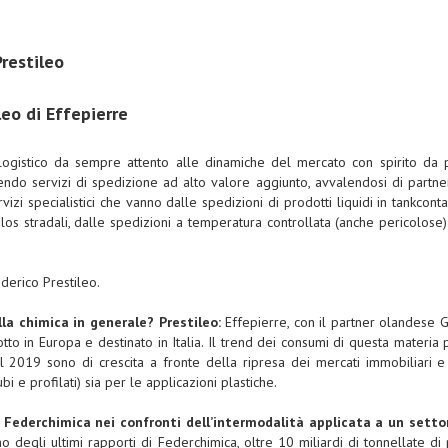
Prestileo
eo di Effepierre
 logistico da sempre attento alle dinamiche del mercato con spirito da 
ndo servizi di spedizione ad alto valore aggiunto, avvalendosi di partner
zi specialistici che vanno dalle spedizioni di prodotti liquidi in tankconta
ilos stradali, dalle spedizioni a temperatura controllata (anche pericolose) ai
derico Prestileo.
lla chimica in generale?
Prestileo:
Effepierre, con il partner olandese 
to in Europa e destinato in Italia. Il trend dei consumi di questa materia 
 2019 sono di crescita a fronte della ripresa dei mercati immobiliari e 
bi e profilati) sia per le applicazioni plastiche.
i Federchimica nei confronti dell’intermodalità applicata a un settor
 degli ultimi rapporti di Federchimica, oltre 10 miliardi di tonnellate d