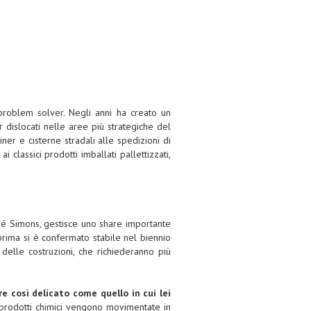
problem solver. Negli anni ha creato un
 dislocati nelle aree più strategiche del
iner e cisterne stradali alle spedizioni di
 classici prodotti imballati pallettizzati,
Gé Simons, gestisce uno share importante
prima si è confermato stabile nel biennio
delle costruzioni, che richiederanno più
e così delicato come quello in cui lei
i prodotti chimici vengono movimentate in